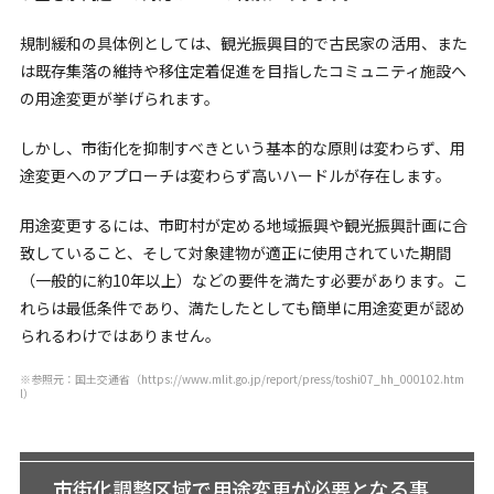
規制緩和の具体例としては、観光振興目的で古民家の活用、また
は既存集落の維持や移住定着促進を目指したコミュニティ施設へ
の用途変更が挙げられます。
しかし、市街化を抑制すべきという基本的な原則は変わらず、用
途変更へのアプローチは変わらず高いハードルが存在します。
用途変更するには、市町村が定める地域振興や観光振興計画に合
致していること、そして対象建物が適正に使用されていた期間
（一般的に約10年以上）などの要件を満たす必要があります。こ
れらは最低条件であり、満たしたとしても簡単に用途変更が認め
られるわけではありません。
※参照元：国土交通省（
https://www.mlit.go.jp/report/press/toshi07_hh_000102.htm
l
）
市街化調整区域で用途変更が必要となる事